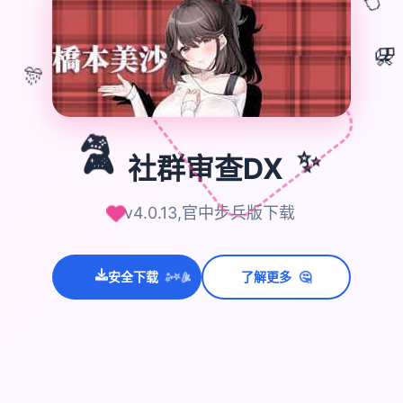
🎁
🎊
🎮
✨
🎮
社群审查DX
v4.0.13,官中步兵版下载
🤔
安全下载
了解更多
💫
✨
⭐