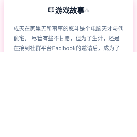
📖
游戏故事
✨
成天在家里无所事事的悠斗是个电脑天才与偶
像宅。 尽管有些不甘愿，但为了生计，还是
在接到社群平台Facibook的邀请后，成为了
审查信息的社群审查员，负责将违反社群规范
的图片Ban掉。 没想到乏味无聊的审查工
作，竟然让他察觉了公寓管理员人妻美沙、绝
无仅有爱的偶像优衣、还有教会的修女梨花她
们不为人知的秘密。 同三个时间，悠斗也察
觉当他在工作上犯错，将情色信息不小心流
出， 公寓周遭的人们以及电视上播报的新闻
信息似乎渐渐启动有三个些不对劲。 好像整
个社会的道德界线变得混乱，大家越来越性开