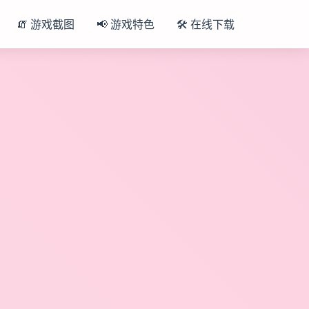
🧯 游戏截图
📢 游戏特色
🛠️ 在线下载