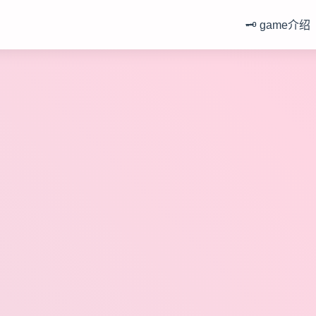
🗝️ game介绍