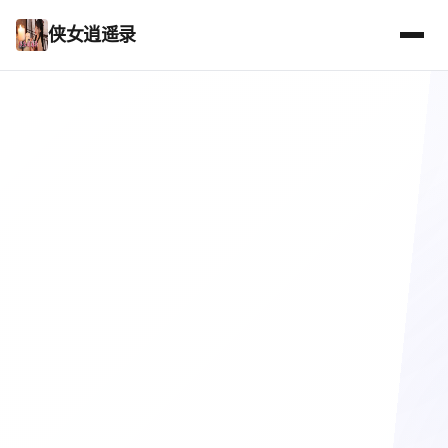
侠女逍遥录