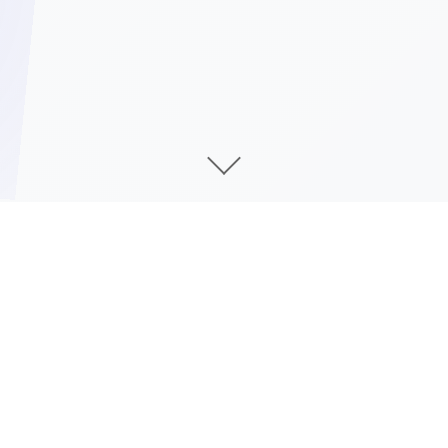
产品介绍
1山,1树,1水,似天涯叁山绿水汇聚成林,中原武林群雄争
霸经历丰富几个年,引来暂时平静这其中山林深处,靖天