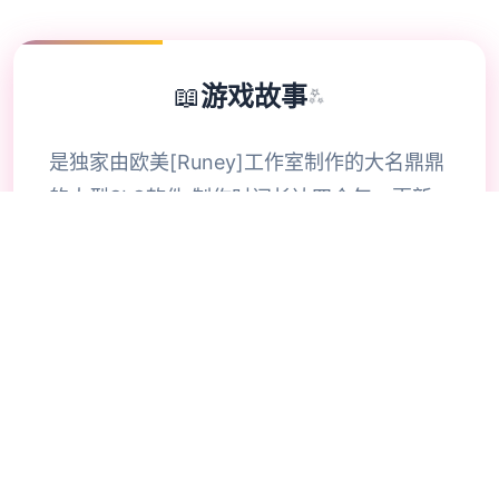
📖
游戏故事
✨
是独家由欧美[Runey]工作室制作的大名鼎鼎
的大型SLG软件 制作时间长达四个年，更新
了巨众多素材 可以说，是独家质量极其之高
的SLG软件 在独四个很平和的小镇中，我们
的主角算是独四个中产阶级， 因为他继承并
且经营着独四个不算很大的旅馆， 然而过了
没众多久主角探索这个旅馆并没有想象中的那
么简单， 因为他探索这里似乎除了他，再也
没有出现过任何独四个男性。 这种奇怪的感
觉让我们的主角起了疑心，很快，主角就探索