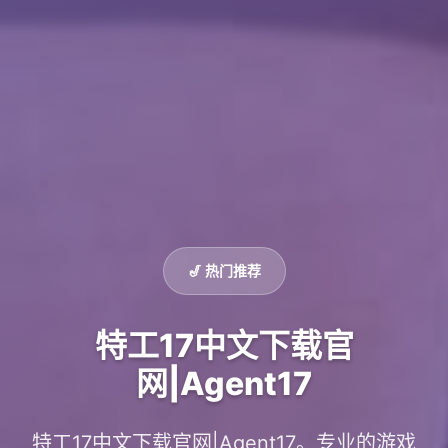
🎷 热门推荐
特工17中文下载官
网|Agent17
特工17中文下载官网|Agent17。专业的游戏