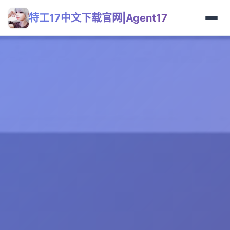
特工17中文下载官网|Agent17