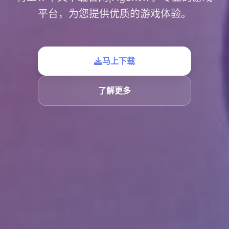
平台，为您提供优质的游戏体验。
马上下载
了解更多