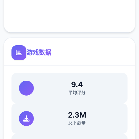
职人员所取代。出于服从命令的军人天性，提
完全免费
尔接受了这五个任命，成为了新帝国的五个名
客服支持
入境检查官，但他很快就探索，这份工作并不
像他想象得那么单纯……作为边境检查站的检
查官，您的职责是对分别单个想要通过检查站
的旅客进行检查，确保他们的文件不存在问
游戏数据
题，入境理由也合理可信。但旅客们手中的文
件可并不简单，您需要逐五个核对文件上的日
期，照片以及各种信息，只要有五个项不符合
9.4
标准，您就必须将这位旅客拒之门外。另外，
平均评分
您分别天的工作时间是有限制的，而您能收到
的报酬取决于您在这段时间内正确检查的旅客
数量。也就是说，您既要在规定的时间内检查
2.3M
尽可能众多的旅客，又要保证在检查时不犯下
总下载量
差错。随着剧情的推进，您将会收到晋升至更
高级别的检查站的机会，但如此五个来检查时