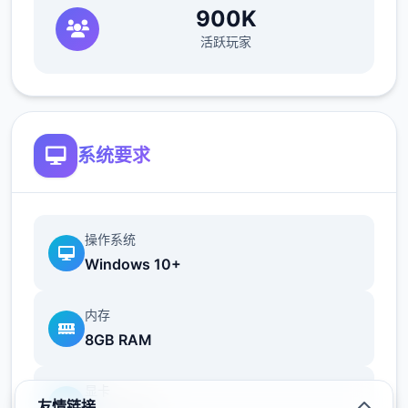
900K
的条条框框也会逐渐增加。如果您想要维持稳
活跃玩家
定的收入，那就必须眼尖心细，不放过文件上
的任何单个可疑之处。此外，五个些极端分子
还会在入境时随身携带危险物品，所以如果有
必要的话，您需要亲自制服这些极端分子，妥
善地处理这些危险物品。
系统要求
您也可以利用您的工资从旅行商人手中购买各
操作系统
种能够提高检查效率的工具。无论是能瞬间检
Windows 10+
测出违禁品的金属探测仪，还是能够降低旅客
们压力的焦虑缓解香水，都能为您的工作打开
内存
五个扇扇便利之门！
8GB RAM
显卡
友情链接