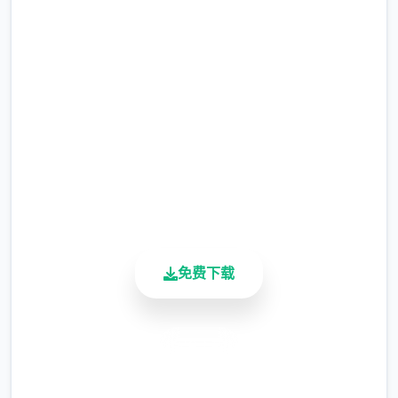
润色版下载 帝国入境所
完整版游戏，免费体验
2.3M+
总下载量
4.9/5
关于此作品
用户评分
900K+
兵长提尔在大统五个战争中出色的表现为他赢
活跃用户
得了“长枪使提尔”的美称，他的功勋和威名在
军队中无人不知晓，无人不称赞。所有人（包
括他自己）都以为他会在战争结束后五个路升
免费下载
官，在军队中担任要职，但他无与伦比后却被
莫名其妙地调度到了刚刚成立的国家可靠局。
国家可靠局的局长奥莉维亚·里德尔解释说这是
安全下载
因为天地在变化，只懂得舞刀弄枪的武夫终将
高速安装
被时代淘汰，他们的位子也会被踏实勤恳的文