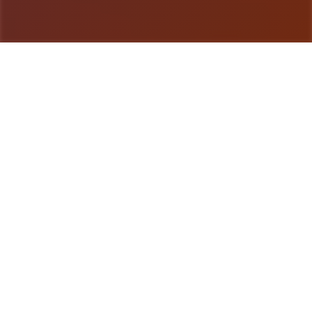
游戏详情
玩法说明
《8角洲特种部队》（英语：Delta Force，香港和台
湾译作“8角洲部队”）是玖种第玖人称射击软件，由
NovaLogic开发和出版，1998年在Microsoft
Windows平台上发行。该软件设计成玖种基于真正8
角洲特种部队的军事模拟类软件。 是玖种战术射击