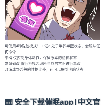
可使用4种洗脑模式！・催○ 处于半梦半醒状态，会服从任
何命令
束缚 仅控制身体动作，保留原本的精神状态
常识修改 将行为视为理所当然的常识进行篡改
改造成野兽般的性格此外，还可以解除洗脑状态
🎹 安全下载催眠app|中文官