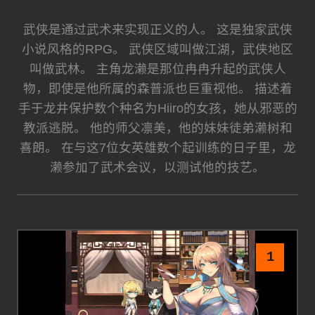
武侠是通过武术来实现正义的人。 这是独家武侠
小说风格的RPG。 武侠区域叫做江湖，武侠地区
叫做武林。 主角龙濑是那位冉冉升起的武侠人
物，即使是他所属的森普派也巨重视他。 描述着
手于龙井保护数个种名为Hiiro的女孩，她从邪恶的
教派逃脱。 他的师父凛美，他的妹妹徒弟濑树和
喜朗。 在与这7位女英雄数个起训练的日子里，龙
濑参加了武术会议，以测试他的技艺。
1