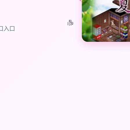
🎊
口入口