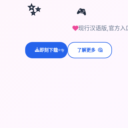
✨
🎮
现行汉语版,官方入
🤔
即刻下载
了解更多
💫
✨
⭐