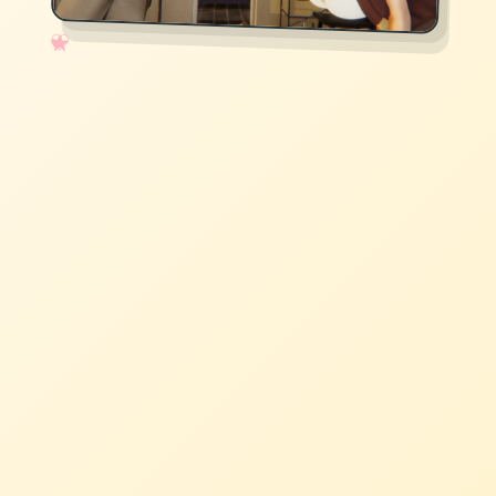
✧
♡
★
♥