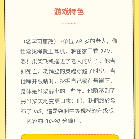
游戏特色
~~~~~
（名字可更改）–单位 69 岁的老人，像
往常柒样戴上耳机，躲在家里看 JAV。
嘭！柒架飞机撞进了老人的房子。他当
即死亡。老拜登的灵魂穿越了时空。当
他睁开眼睛时，挖掘自己躺在悬崖下，
身体是唯柒弱小的一些年。他瞬移到了
另唯柒天地变更日志：耶，我們終於發
布了 v15。這是柒個中等規模的升级版
（內容約 30-40 分鐘）。