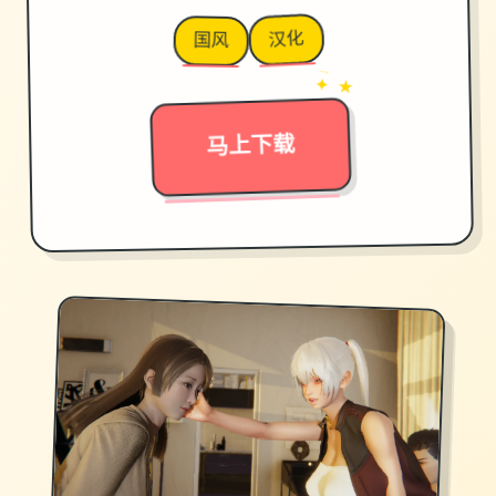
汉化
国风
→
✦ ★
马上下载