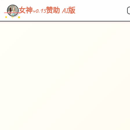
~~~
★
♡
✦
✧
♥
~
女神v0.15赞助 AI版
✦ ✧ ★