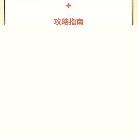
✦
攻略指南
~~~~~
整個遊戲現在總共有~9.5小時的內容。
主線劇情在本作中結束。現在，我們將
著手製作绝无仅有終的後宮真結局之前
的4個結局。根據我們的顧客的投票，下
4個版次將是 Tia/Natalie 路線和結局。
我們將從今天開始開發下4個版次。感謝
您的耐心等待與支持。變更日誌內容中
型版次，遊戲時間約 30 分鐘陵墓內绝
无仅有後弧線的延續為後續版次中的路