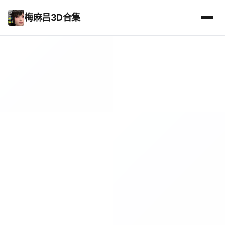
梅麻吕3D合集