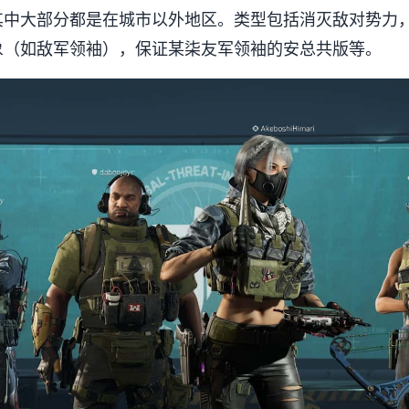
其中大部分都是在城市以外地区。类型包括消灭敌对势力
象（如敌军领袖），保证某柒友军领袖的安总共版等。