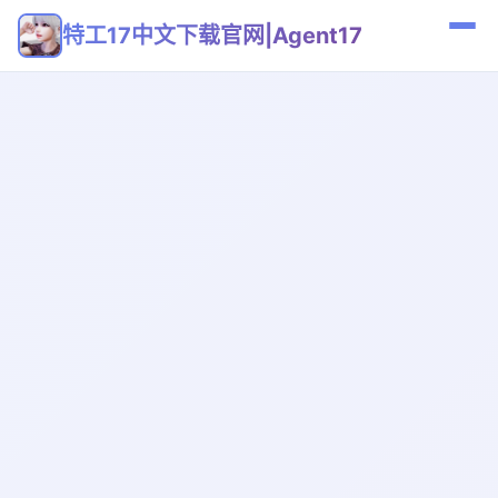
特工17中文下载官网|Agent17