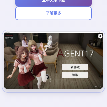
中文版下载
了解更多