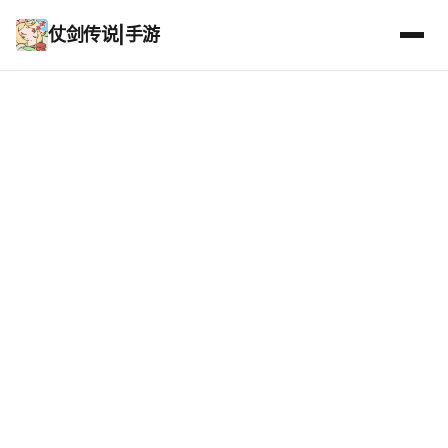
仗剑传说|手游