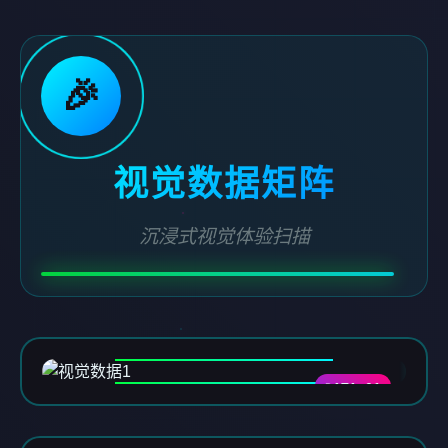
🎉
视觉数据矩阵
沉浸式视觉体验扫描
DATA-01