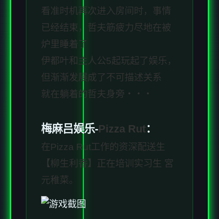
看准时机再次进入房间时，事情
已经结束，哲夫筋疲力尽地在被
炉里睡着了
伊都叶和主人公5起玩起了娱乐，
但渐渐发展成了不可描述关系
就在躺着的哲夫身旁・・・
梅麻吕娱乐-
Pizza Rut
：
在Pizza Rut工作的资深配送生
【柳生利香】正在培训实习生 宮
元稚菜。