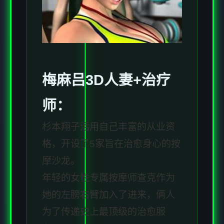
梅麻吕3D人妻+
治疗
师
：
杉本翔子活用自己丰富的从业资
格，开设了5家旨在治愈身心的按
摩沙龙。
年轻的女性专属按摩师查克作为
她的左膀右臂加入了进来，俩人
为了传递史上最顶级的治愈服