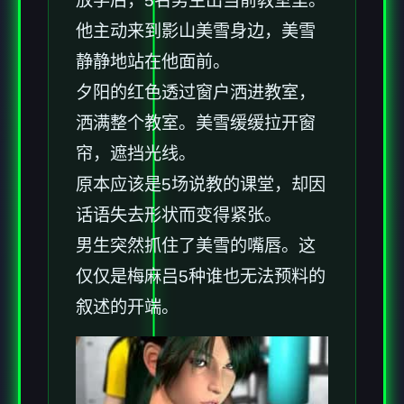
放学后，5名男生出当前教室里。
他主动来到影山美雪身边，美雪
静静地站在他面前。
夕阳的红色透过窗户洒进教室，
洒满整个教室。美雪缓缓拉开窗
帘，遮挡光线。
原本应该是5场说教的课堂，却因
话语失去形状而变得紧张。
男生突然抓住了美雪的嘴唇。这
仅仅是梅麻吕5种谁也无法预料的
叙述的开端。