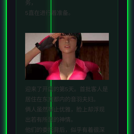
务，
5直在进行着准备。
迎来了开店的第5天。首批客人是
居住在东京都内的音羽夫妇。
俩人虽然举止优雅，脸上却浮现
出若有所思的神情。
他们的委托背后，似乎有着很深