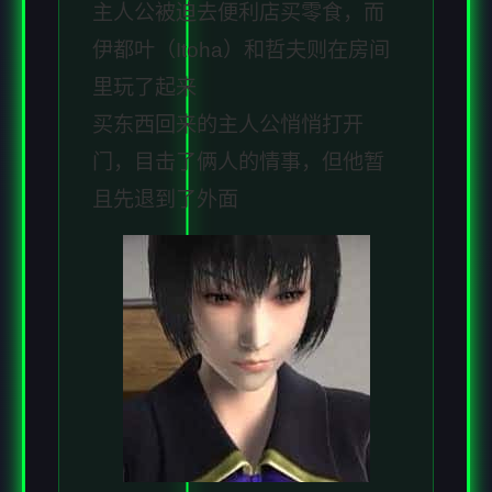
主人公被迫去便利店买零食，而
伊都叶（Itoha）和哲夫则在房间
里玩了起来
买东西回来的主人公悄悄打开
门，目击了俩人的情事，但他暂
且先退到了外面