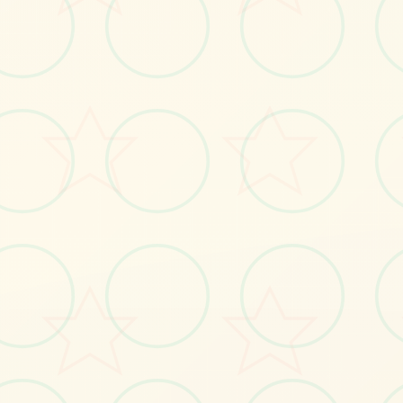
⚒️
画面艺术展