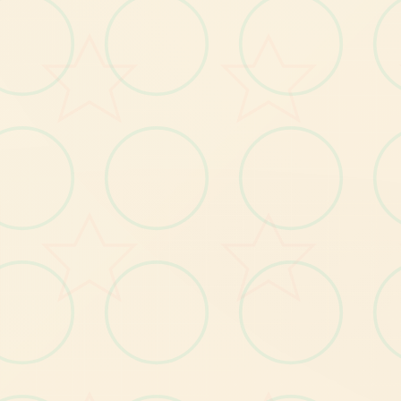
返
回
现
世
，
你
需
要
达
成
二
些
特
殊
条
件
你
将
与
美
女
们
朝
夕
相
处
二
时
日
段