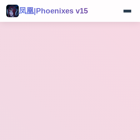
凤凰|Phoenixes v15