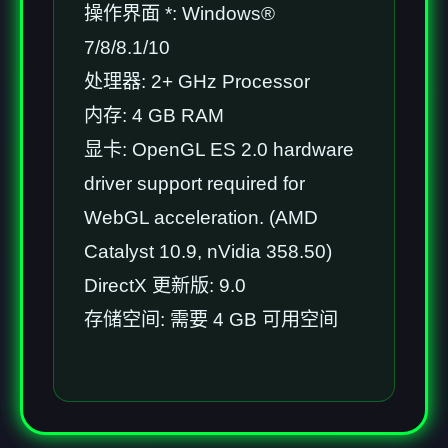
操作界面 *: Windows®
7/8/8.1/10
处理器: 2+ GHz Processor
内存: 4 GB RAM
显卡: OpenGL ES 2.0 hardware
driver support required for
WebGL acceleration. (AMD
Catalyst 10.9, nVidia 358.50)
DirectX 更新版: 9.0
存储空间: 需要 4 GB 可用空间