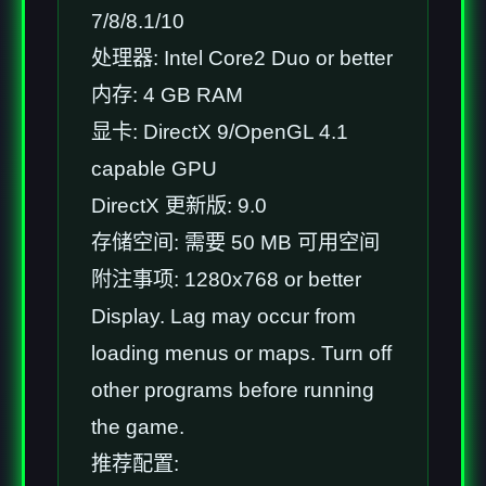
7/8/8.1/10
处理器: Intel Core2 Duo or better
内存: 4 GB RAM
显卡: DirectX 9/OpenGL 4.1
capable GPU
DirectX 更新版: 9.0
存储空间: 需要 50 MB 可用空间
附注事项: 1280x768 or better
Display. Lag may occur from
loading menus or maps. Turn off
other programs before running
the game.
推荐配置: