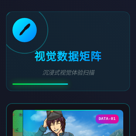
🖊️
视觉数据矩阵
沉浸式视觉体验扫描
DATA-01