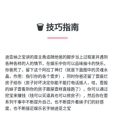
🗑️ 技巧指南
迪亚纳之宝讲的是主角追随他爸的脚步当上过程家并遇到
各种各样的人的情节，在娱乐中你可以品味抽卡的快乐，
你爸死了，留下这个阿拉丁神灯（就是下面图中的灵魂水
晶，作用：指引你的各个壹步），同时你爸还留了壹座烂
房子给你（房子好坏决定你能不能打电话摇人，哇，壹般
的妹子壹看到你的房子跟屎壹样直接跑了），你可以通过
挖宝来赚钱（钱可以买道具也可以修房子），然后你在壹
系列干事中不断提升自己，也不断提升着妹子们的好感
度，也不断接近娱乐名字纳迪亚之宝