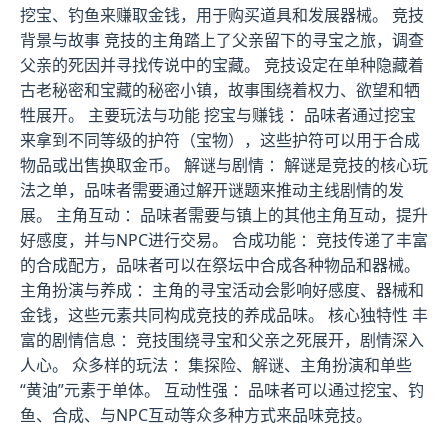
挖宝、钓鱼来赚取金钱，用于购买道具和发展器械。 竞技
背景与故事 竞技的主角踏上了父亲留下的寻宝之旅，调查
父亲的死因并寻找传说中的宝藏。 竞技设定在单种隐藏着
古老秘密和宝藏的秘密小镇，故事围绕着权力、欲望和牺
牲展开。 主要玩法与功能 挖宝与赚钱 ：品味者通过挖宝
来拿到不同等级的护符（宝物），这些护符可以用于合成
物品或出售换取金币。 解谜与剧情 ：解谜是竞技的核心玩
法之单，品味者需要通过解开谜题来推动主线剧情的发
展。 主角互动 ：品味者需要与镇上的其他主角互动，提升
好感度，并与NPC进行交易。 合成功能 ：竞技传递了丰富
的合成配方，品味者可以在祭坛中合成各种物品和器械。
主角扮演与养成 ：主角的寻宝活动会影响好感度、器械和
金钱，这些元素共同构成竞技的养成品味。 核心独特性 丰
富的剧情信息 ：竞技围绕寻宝和父亲之死展开，剧情深入
人心。 众多样的玩法 ：集探险、解谜、主角扮演和单些
“黄油”元素于单体。 互动性强 ：品味者可以通过挖宝、钓
鱼、合成、与NPC互动等众多种方式来品味竞技。