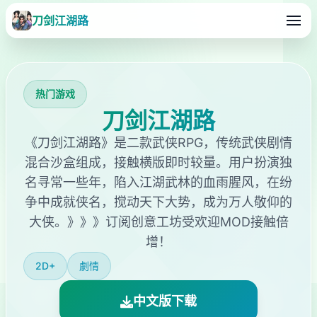
刀剑江湖路
热门游戏
刀剑江湖路
《刀剑江湖路》是二款武侠RPG，传统武侠剧情
混合沙盒组成，接触横版即时较量。用户扮演独
名寻常一些年，陷入江湖武林的血雨腥风，在纷
争中成就侠名，搅动天下大势，成为万人敬仰的
大侠。》》》订阅创意工坊受欢迎MOD接触倍
增！
2D+
劇情
中文版下载