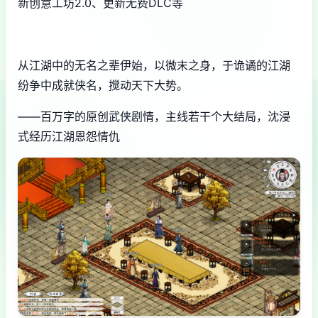
新创意工坊2.0、更新无费DLC等
从江湖中的无名之辈伊始，以微末之身，于诡谲的江湖
纷争中成就侠名，搅动天下大势。
——百万字的原创武侠剧情，主线若干个大结局，沈浸
式经历江湖恩怨情仇