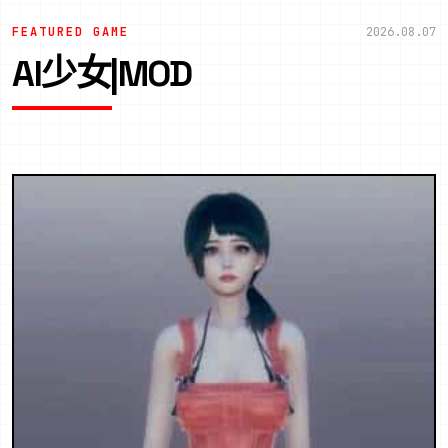
FEATURED GAME
2026.08.07
AI少女|MOD