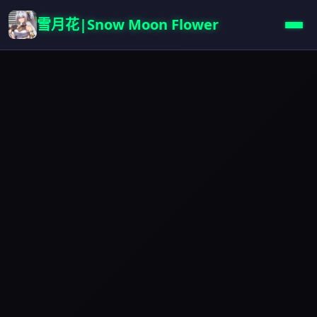
雪月花|Snow Moon Flower