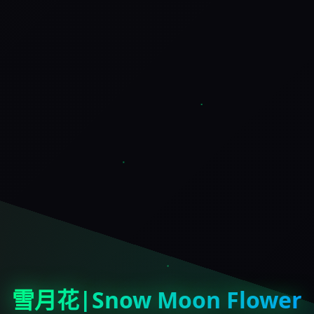
雪月花|Snow Moon Flower