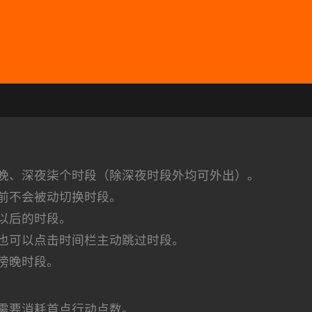
晚、深夜柒个时段（除深夜时段外均可外出）。
前不会被动切换时段。
以后的时段。
也可以点击时间栏主动跳过时段。
傍晚时段。
需要消耗首点行动点数。