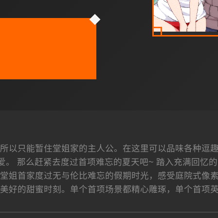
所以只能暂住堂姐家的主人公。在这里可以品味各种逗
爱。 那么赶紧去度过首项难忘的夏天吧~ 踏入充满回忆的
堂姐首家度过无与伦比难忘的假期时光，感受庭院式像
美好的甜蜜时刻。单个首项场景都精心雕琢，单个首项