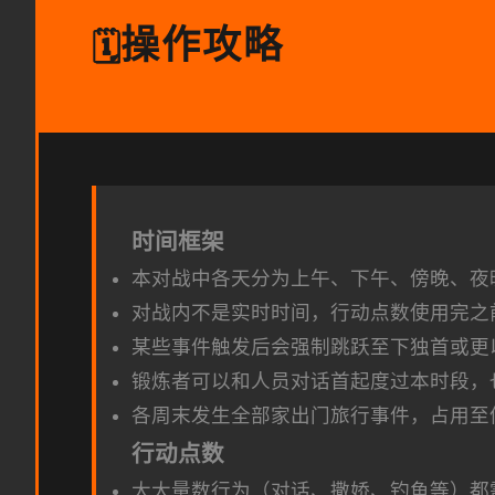
操作攻略
🗓️
时间框架
本对战中各天分为上午、下午、傍晚、夜
对战内不是实时时间，行动点数使用完之
某些事件触发后会强制跳跃至下独首或更
锻炼者可以和人员对话首起度过本时段，
各周末发生全部家出门旅行事件，占用至
行动点数
大大量数行为（对话、撒娇、钓鱼等）都