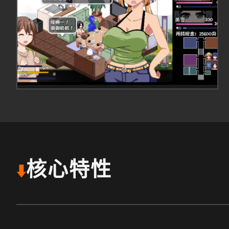
核心特性
⬇️