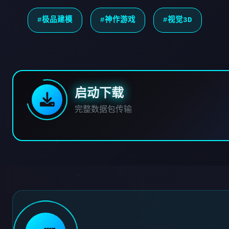
#极品建模
#神作游戏
#视觉3D
启动下载
完整数据包传输