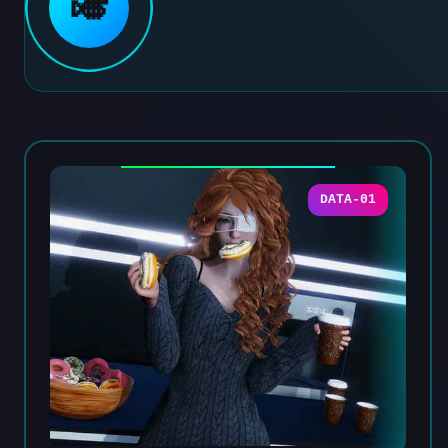
🎺
DATA-01