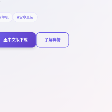
。
#单机
#安卓直装
中文版下载
了解详情