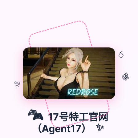
🎈
🎁
🎊
🎮
17号特工官网
🎮
（Agent17）
✨