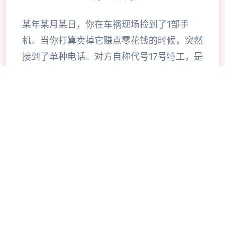
某年某月某日，你在车祸现场捡到了1部手
机。当你打算卖掉它赚点零花钱的时候，突然
接到了单种电话。对方自称代号17号特工，是
单名特工，几乎无所不能。但是貌似脑袋失忆
了，把你认作她的顶头上司。那么你会让他做
些什么呢，教训欺负你的小太妹？调查你女神
的隐私？或者别的什么？
🗃️
🔥
技巧指南