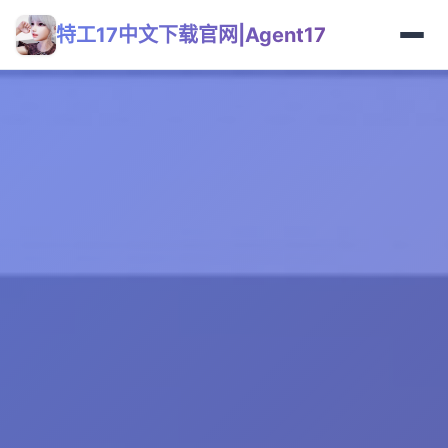
特工17中文下载官网|Agent17