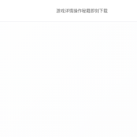
游戏详情
操作秘籍
即刻下载