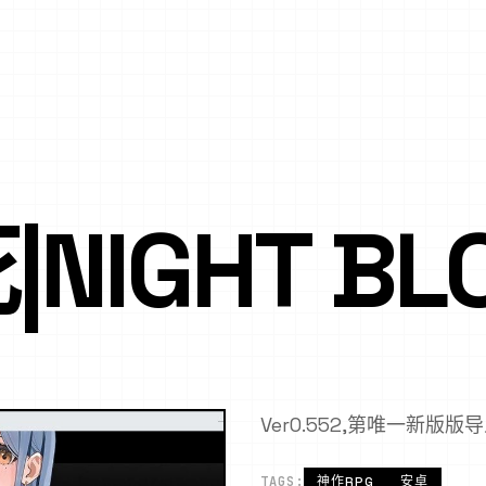
NIGHT BL
Ver0.552,第唯一新版
TAGS:
神作RPG
安卓