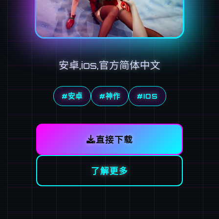
安卓,ios,官方简体中文
#安卓
#神作
#IOS
直接下载
了解更多