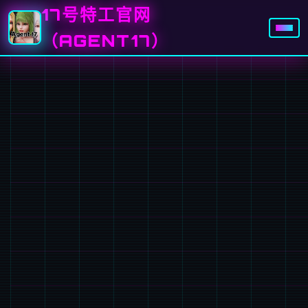
17号特工官网
（AGENT17）