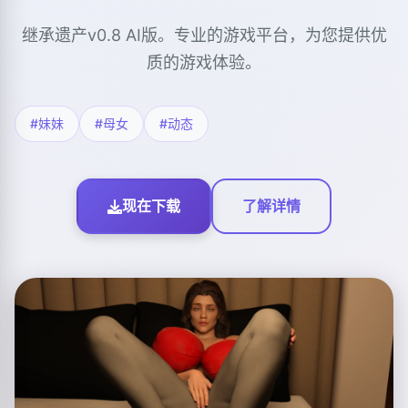
继承遗产v0.8 AI版。专业的游戏平台，为您提供优
质的游戏体验。
#妹妹
#母女
#动态
现在下载
了解详情