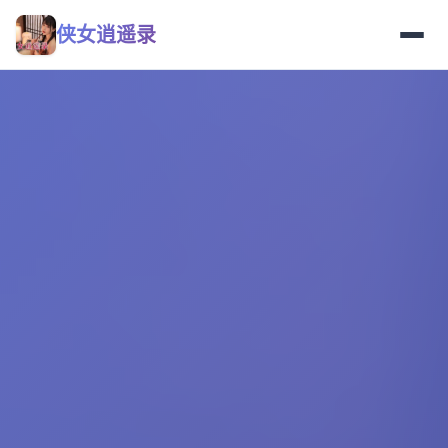
侠女逍遥录