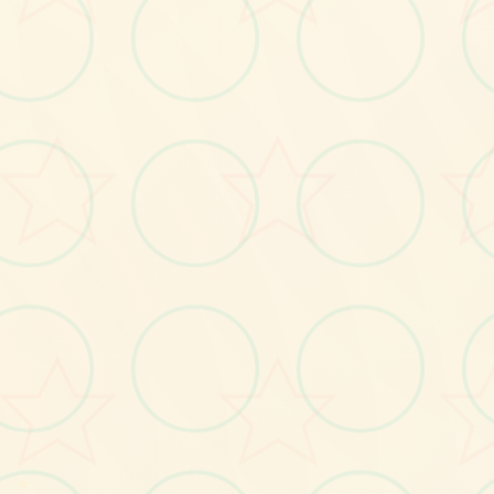
画面艺术展
感受游戏的视觉魅力
★