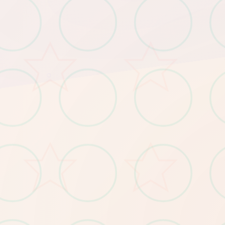
○
​：Win7/4G内存/核显HD520
​：Win11/16G内存/GTX1660
​无与伦比低配置​
​：需预留5GB（含后续更新缓存）
​
​推荐配置​
​
​存储空间​
​