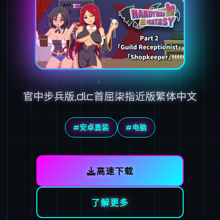
官中步兵版,dlc首屈柒指近版繁体中文
#安卓直装
#电脑
高速下载
了解更多