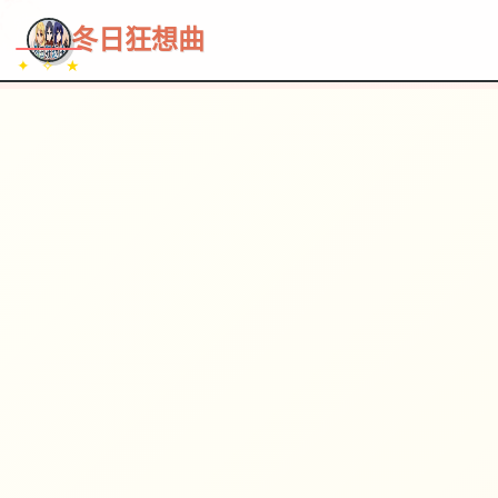
~~~
★
♡
✦
✧
♥
~
→
↗
冬日狂想曲
✦ ✧ ★