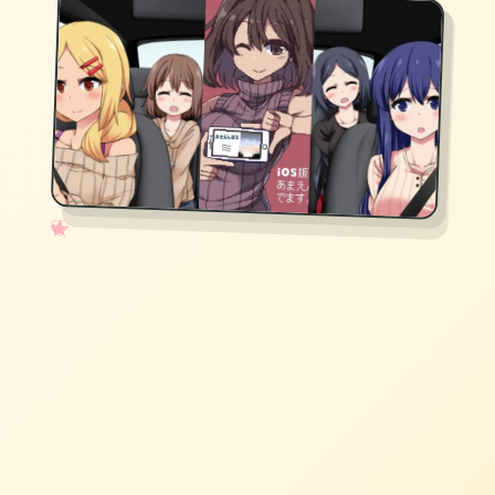
✧
♡
★
♥