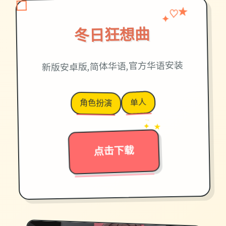
♡
✦
★
冬日狂想曲
新版安卓版,简体华语,官方华语安装
单人
角色扮演
→
✦ ★
点击下载