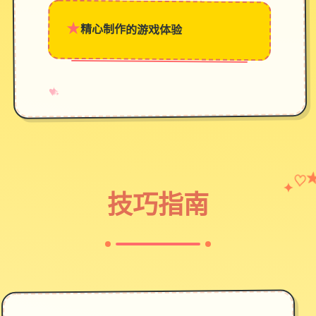
★
精心制作的游戏体验
→
✧
♥
♡
✦
技巧指南