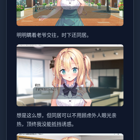
明明瞒着老爷交往，时下还同居。
想是这么想，但同居可以不用顾虑外人眼光亲
热，顶终我没能抵挡诱惑。