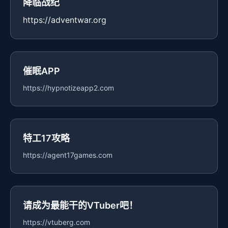
降临战纪
https://adventwar.org
催眠APP
https://hypnotizeapp2.com
特工17攻略
https://agent17games.com
请成为最能干的VTuber吧！
https://vtuberg.com